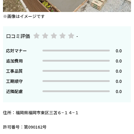
※画像はイメージです
口コミ評価
-
応対マナー
0.0
追加費用
0.0
工事品質
0.0
工期順守
0.0
近隣配慮
0.0
住所：福岡県福岡市東区三苫６−１４−１
許可番号：第090162号