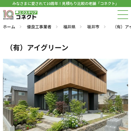
みなさまに愛されて10周年！見積もり比較の老舗「コネクト」
ホーム
優良工事業者
福井県
坂井市
（有）ア
（有）アイグリーン