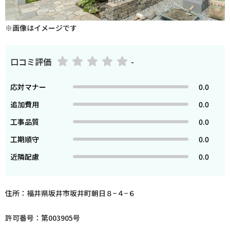
※画像はイメージです
口コミ評価
-
応対マナー
0.0
追加費用
0.0
工事品質
0.0
工期順守
0.0
近隣配慮
0.0
住所：福井県坂井市坂井町朝日８−４−６
許可番号：第003905号