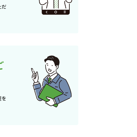
ただ
ご
程を