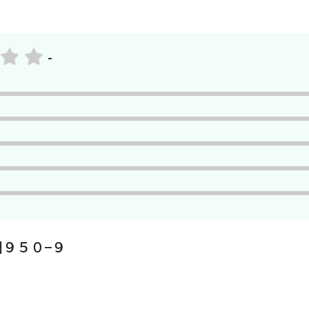
-
９５０−９