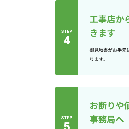
工事店か
きます
STEP
4
御見積書がお手元
ります。
お断りや
事務局へ
STEP
5