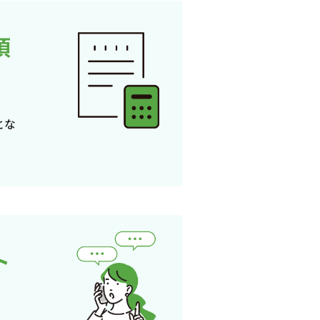
頂
とな
ト