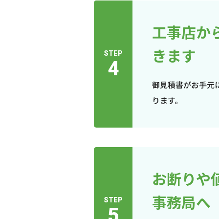
工事店か
きます
STEP
4
御見積書がお手元
ります。
お断りや
事務局へ
STEP
5