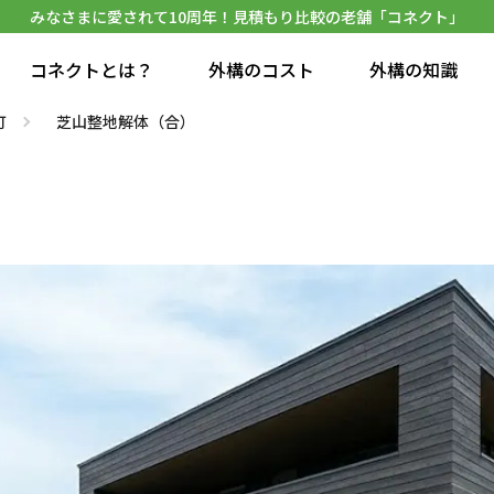
みなさまに愛されて10周年！見積もり比較の老舗「コネクト」
コネクトとは？
外構のコスト
外構の知識
町
芝山整地解体（合）
）