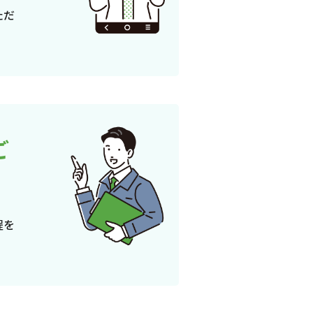
ただ
ご
程を