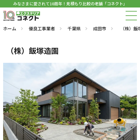
みなさまに愛されて10周年！見積もり比較の老舗「コネクト」
ホーム
優良工事業者
千葉県
成田市
（株）飯
（株）飯塚造園