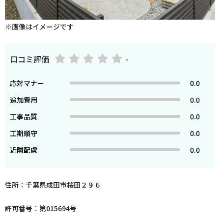
※画像はイメージです
口コミ評価
-
応対マナー
0.0
追加費用
0.0
工事品質
0.0
工期順守
0.0
近隣配慮
0.0
住所：千葉県成田市桜田２９６
許可番号：第015694号