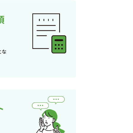
頂
とな
ト