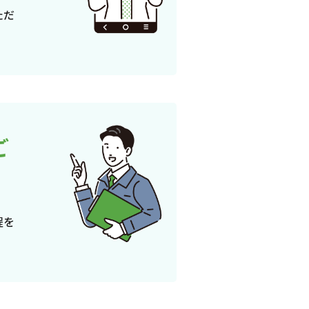
ただ
ご
程を