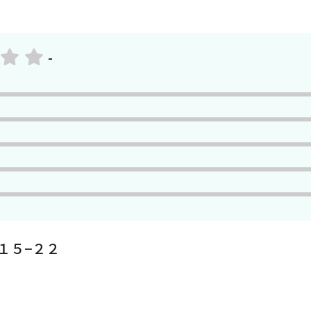
-
１５−２２