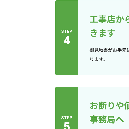
工事店か
きます
STEP
4
御見積書がお手元
ります。
お断りや
事務局へ
STEP
5