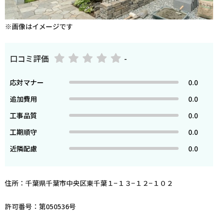
※画像はイメージです
口コミ評価
-
応対マナー
0.0
追加費用
0.0
工事品質
0.0
工期順守
0.0
近隣配慮
0.0
住所：千葉県千葉市中央区東千葉１−１３−１２−１０２
許可番号：第050536号