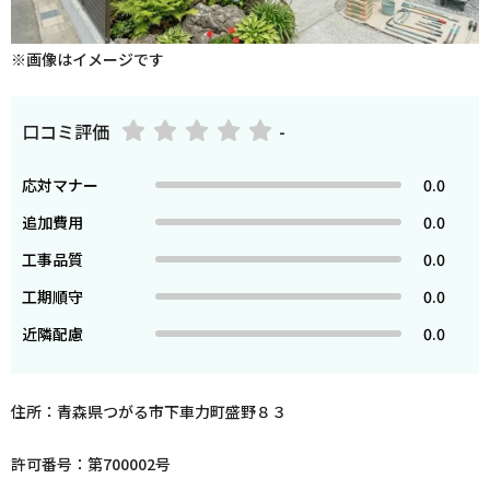
※画像はイメージです
口コミ評価
-
応対マナー
0.0
追加費用
0.0
工事品質
0.0
工期順守
0.0
近隣配慮
0.0
住所：青森県つがる市下車力町盛野８３
許可番号：第700002号