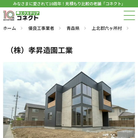
みなさまに愛されて10周年！見積もり比較の老舗「コネクト」
ホーム
優良工事業者
青森県
上北郡六ヶ所村
（株）孝昇造園工業