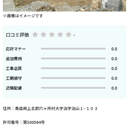
※画像はイメージです
口コミ評価
-
応対マナー
0.0
追加費用
0.0
工事品質
0.0
工期順守
0.0
近隣配慮
0.0
住所：青森県上北郡六ヶ所村大字泊字泊山１−１０３
許可番号：第500564号