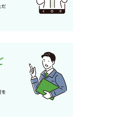
ただ
ご
程を