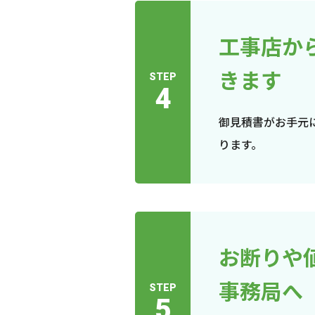
工事店か
きます
STEP
4
御見積書がお手元
ります。
お断りや
事務局へ
STEP
5