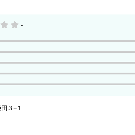
-
田３−１