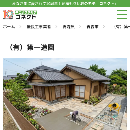
みなさまに愛されて10周年！見積もり比較の老舗「コネクト」
ホーム
優良工事業者
青森県
青森市
（有）第
（有）第一造園