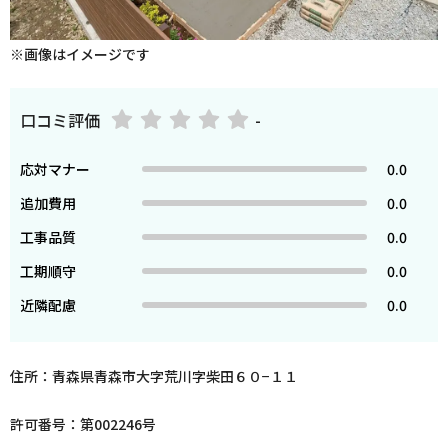
※画像はイメージです
口コミ評価
-
応対マナー
0.0
追加費用
0.0
工事品質
0.0
工期順守
0.0
近隣配慮
0.0
住所：青森県青森市大字荒川字柴田６０−１１
許可番号：第002246号