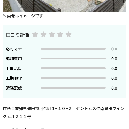
※画像はイメージです
口コミ評価
-
応対マナー
0.0
追加費用
0.0
工事品質
0.0
工期順守
0.0
近隣配慮
0.0
住所：愛知県豊田市河合町１−１０−２ セントビスタ南豊田ウイン
グヒル２１１号