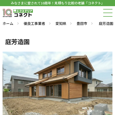
みなさまに愛されて10周年！見積もり比較の老舗「コネクト」
ホーム
優良工事業者
愛知県
豊田市
庭芳造園
庭芳造園