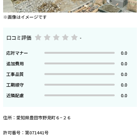
※画像はイメージです
口コミ評価
-
応対マナー
0.0
追加費用
0.0
工事品質
0.0
工期順守
0.0
近隣配慮
0.0
住所：愛知県豊田市野見町６−２６
許可番号：第071441号