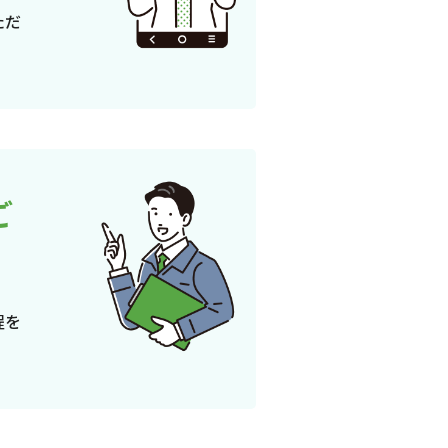
ただ
ご
程を