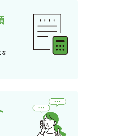
頂
とな
ト