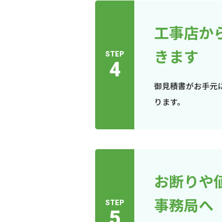
工事店か
きます
STEP
4
御見積書がお手元
ります。
お断りや
事務局へ
STEP
5