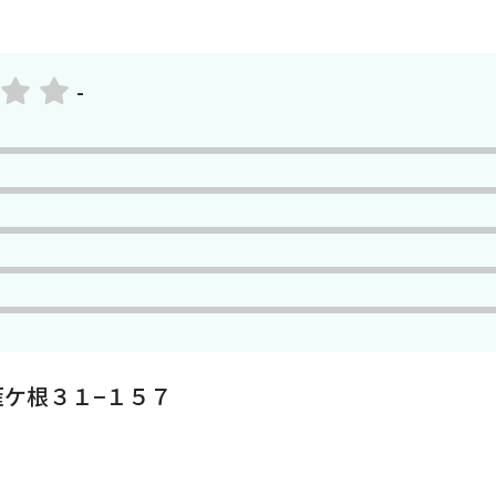
-
ケ根３１−１５７