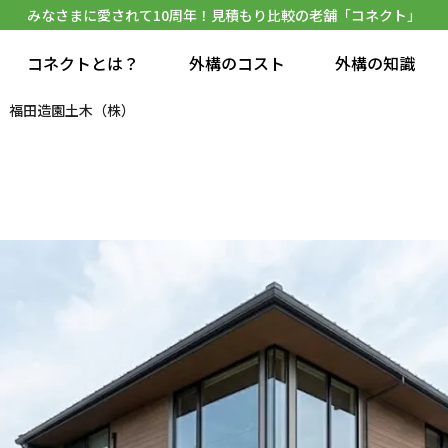
みなさまに愛されて10周年！見積もり比較の老舗「コネクト」
コネクトとは？
外構のコスト
外構の知識
福田造園土木（株）
）