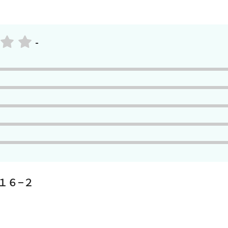
-
１６−２