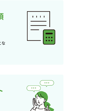
頂
とな
ト