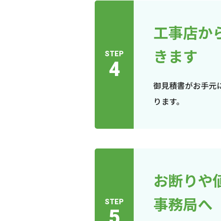
工事店か
きます
STEP
4
御見積書がお手元
ります。
お断りや
事務局へ
STEP
5