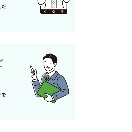
ただ
ご
程を