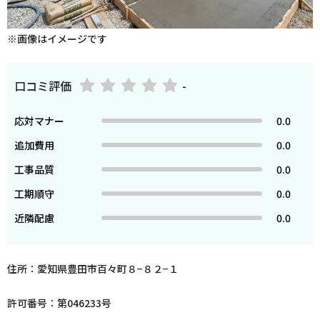
※画像はイメージです
口コミ評価
-
応対マナー
0.0
追加費用
0.0
工事品質
0.0
工期順守
0.0
近隣配慮
0.0
住所：愛知県豊田市百々町８−８２−１
許可番号：第046233号