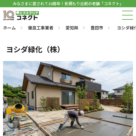
みなさまに愛されて10周年！見積もり比較の老舗「コネクト」
ホーム
優良工事業者
愛知県
豊田市
ヨシダ緑
ヨシダ緑化（株）