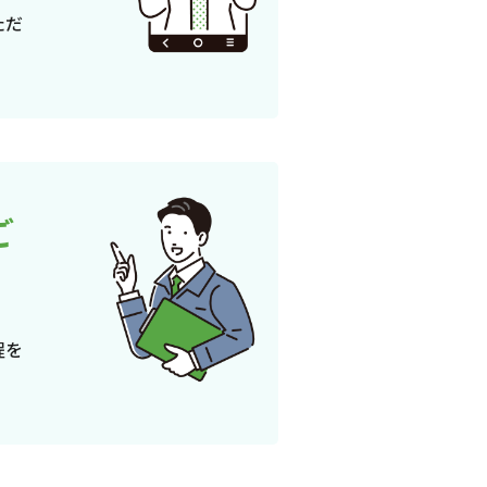
ただ
ご
程を