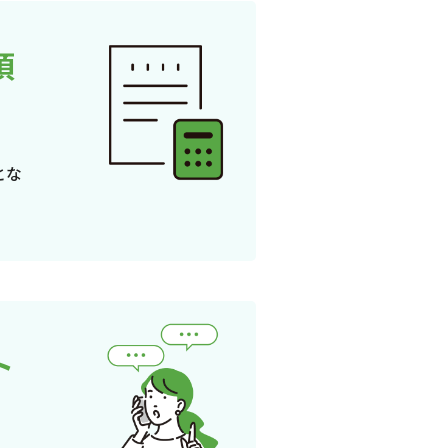
頂
とな
ト