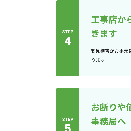
工事店か
きます
STEP
4
御見積書がお手元
ります。
お断りや
事務局へ
STEP
5