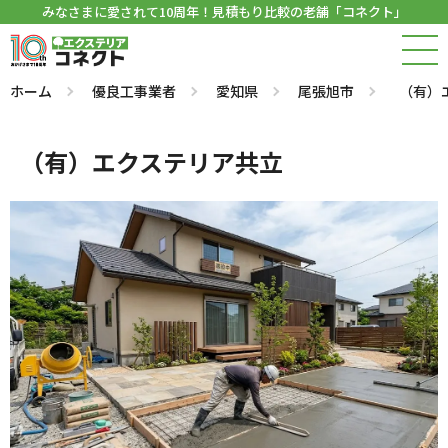
みなさまに愛されて10周年！見積もり比較の老舗「コネクト」
ホーム
優良工事業者
愛知県
尾張旭市
（有）
（有）エクステリア共立