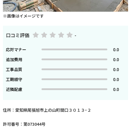
※画像はイメージです
口コミ評価
-
応対マナー
0.0
追加費用
0.0
工事品質
0.0
工期順守
0.0
近隣配慮
0.0
住所：愛知県尾張旭市上の山町間口３０１３−２
許可番号：第073044号