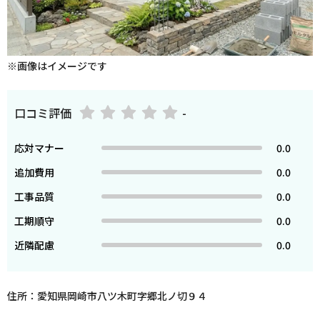
※画像はイメージです
口コミ評価
-
応対マナー
0.0
追加費用
0.0
工事品質
0.0
工期順守
0.0
近隣配慮
0.0
住所：愛知県岡崎市八ツ木町字郷北ノ切９４