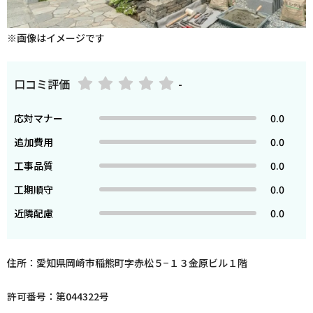
※画像はイメージです
口コミ評価
-
応対マナー
0.0
追加費用
0.0
工事品質
0.0
工期順守
0.0
近隣配慮
0.0
住所：愛知県岡崎市稲熊町字赤松５−１３金原ビル１階
許可番号：第044322号