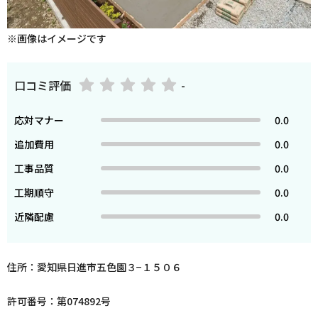
※画像はイメージです
口コミ評価
-
応対マナー
0.0
追加費用
0.0
工事品質
0.0
工期順守
0.0
近隣配慮
0.0
住所：愛知県日進市五色園３−１５０６
許可番号：第074892号