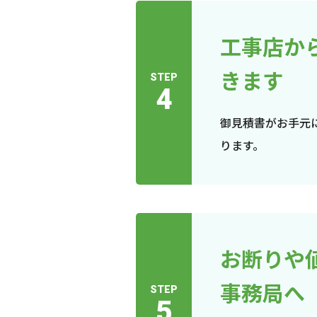
工事店か
きます
STEP
4
御見積書がお手元
ります。
お断りや
事務局へ
STEP
5