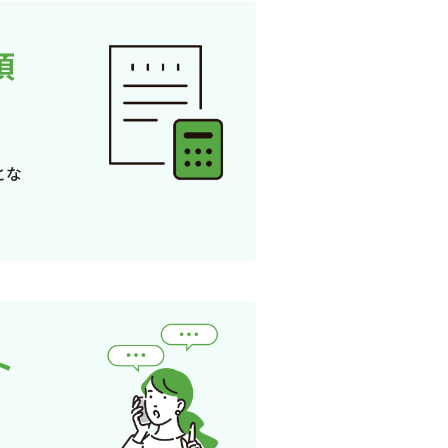
頂
とな
ト