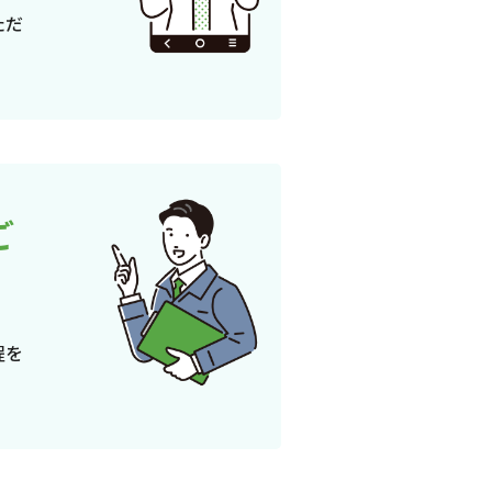
ただ
ご
程を