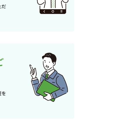
ただ
ご
程を