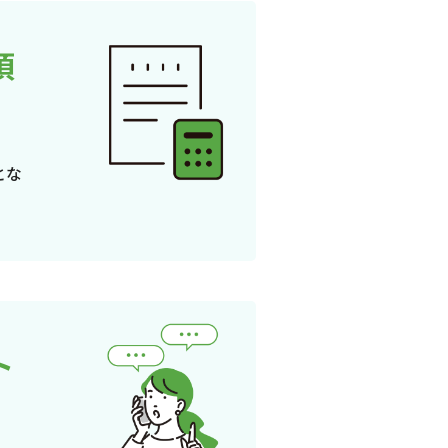
頂
とな
ト