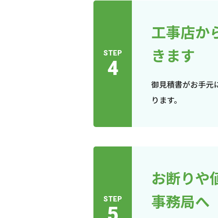
工事店か
きます
STEP
4
御見積書がお手元
ります。
お断りや
事務局へ
STEP
5