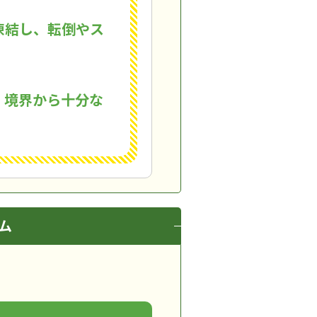
凍結し、転倒やス
、境界から十分な
ム