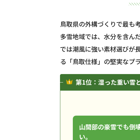
鳥取県の外構づくりで最も
多雪地域では、水分を含ん
では潮風に強い素材選びが
る「鳥取仕様」の堅実なプ
第1位：湿った重い雪
山間部の豪雪でも倒
い。