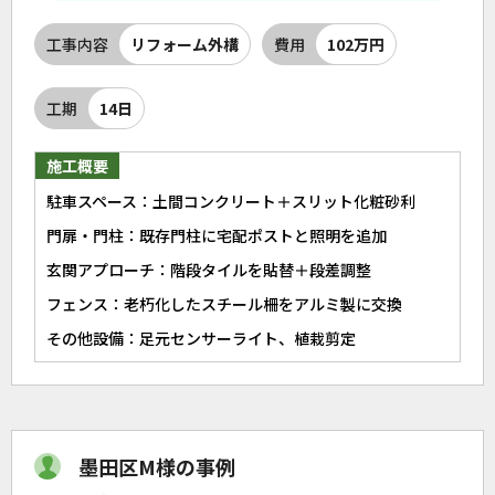
工事内容
リフォーム外構
費用
102万円
工期
14日
施工概要
駐車スペース：土間コンクリート＋スリット化粧砂利
門扉・門柱：既存門柱に宅配ポストと照明を追加
玄関アプローチ：階段タイルを貼替＋段差調整
フェンス：老朽化したスチール柵をアルミ製に交換
その他設備：足元センサーライト、植栽剪定
墨田区M様の事例