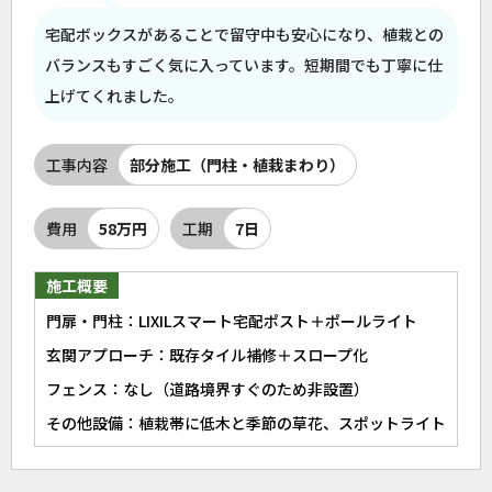
宅配ボックスがあることで留守中も安心になり、植栽との
バランスもすごく気に入っています。短期間でも丁寧に仕
上げてくれました。
工事内容
部分施工（門柱・植栽まわり）
費用
58万円
工期
7日
施工概要
門扉・門柱：LIXILスマート宅配ポスト＋ポールライト
玄関アプローチ：既存タイル補修＋スロープ化
フェンス：なし（道路境界すぐのため非設置）
その他設備：植栽帯に低木と季節の草花、スポットライト