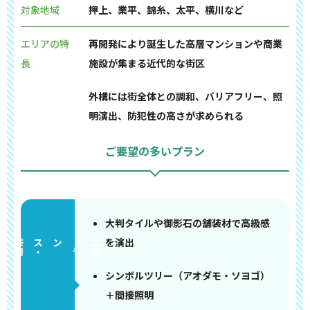
対象地域
押上、業平、錦糸、太平、横川など
エリアの特
再開発により誕生した高層マンションや商業
長
施設が集まる近代的な街区
外構には街全体との調和、バリアフリー、照
明演出、防犯性の高さが求められる
ご要望の多いプラン
大判タイルや御影石の舗装材で高級感
を演出
部
エ
ン
ト
ラ
ンス
・
共
用
シンボルツリー（アオダモ・ソヨゴ）
＋間接照明