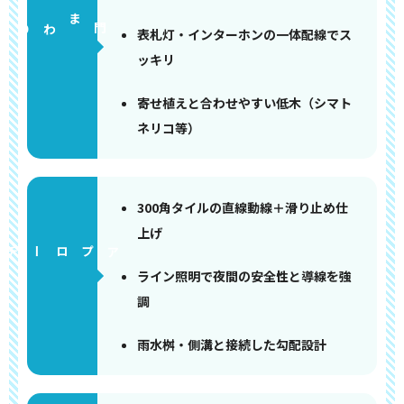
門まわり
表札灯・インターホンの一体配線でス
ッキリ
寄せ植えと合わせやすい低木（シマト
ネリコ等）
300角タイルの直線動線＋滑り止め仕
上げ
アプローチ
ライン照明で夜間の安全性と導線を強
調
雨水桝・側溝と接続した勾配設計