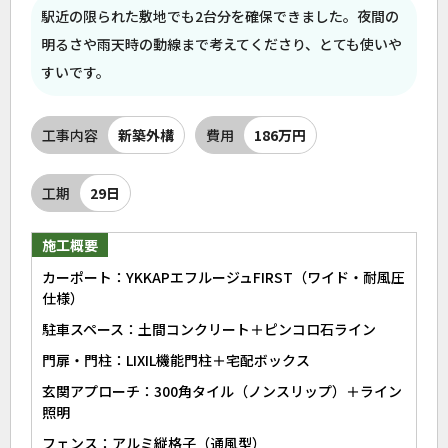
駅近の限られた敷地でも2台分を確保できました。夜間の
明るさや雨天時の動線まで考えてくださり、とても使いや
すいです。
工事内容
新築外構
費用
186万円
工期
29日
施工概要
カーポート：YKKAPエフルージュFIRST（ワイド・耐風圧
仕様）
駐車スペース：土間コンクリート＋ピンコロ石ライン
門扉・門柱：LIXIL機能門柱＋宅配ボックス
玄関アプローチ：300角タイル（ノンスリップ）＋ライン
照明
フェンス：アルミ縦格子（通風型）