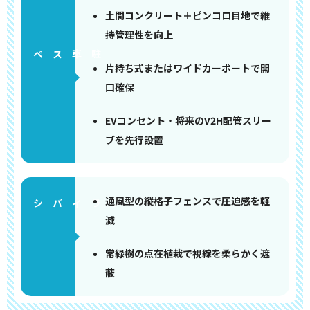
土間コンクリート＋ピンコロ目地で維
持管理性を向上
ペース
片持ち式またはワイドカーポートで開
口確保
EVコンセント・将来のV2H配管スリー
ブを先行設置
通風型の縦格子フェンスで圧迫感を軽
減
常緑樹の点在植栽で視線を柔らかく遮
蔽