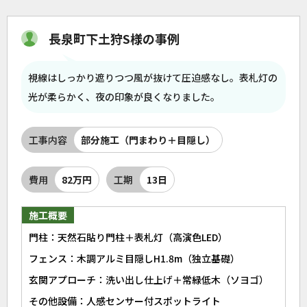
長泉町下土狩S様の事例
視線はしっかり遮りつつ風が抜けて圧迫感なし。表札灯の
光が柔らかく、夜の印象が良くなりました。
工事内容
部分施工（門まわり＋目隠し）
費用
82万円
工期
13日
施工概要
門柱：天然石貼り門柱＋表札灯（高演色LED）
フェンス：木調アルミ目隠しH1.8m（独立基礎）
玄関アプローチ：洗い出し仕上げ＋常緑低木（ソヨゴ）
その他設備：人感センサー付スポットライト