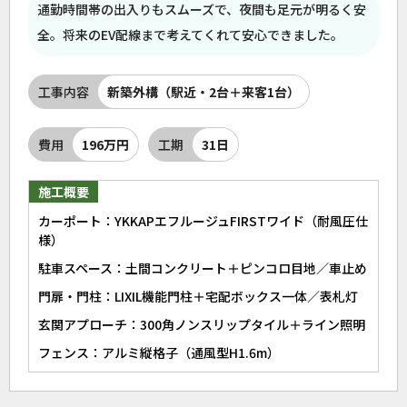
通勤時間帯の出入りもスムーズで、夜間も足元が明るく安
全。将来のEV配線まで考えてくれて安心できました。
工事内容
新築外構（駅近・2台＋来客1台）
費用
196万円
工期
31日
施工概要
カーポート：YKKAPエフルージュFIRSTワイド（耐風圧仕
様）
駐車スペース：土間コンクリート＋ピンコロ目地／車止め
門扉・門柱：LIXIL機能門柱＋宅配ボックス一体／表札灯
玄関アプローチ：300角ノンスリップタイル＋ライン照明
フェンス：アルミ縦格子（通風型H1.6m）