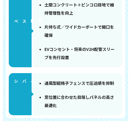
土間コンクリート＋ピンコロ目地で維
持管理性を向上
ペース
片持ち式／ワイドカーポートで開口を
確保
EVコンセント・将来のV2H配管スリー
ブを先行設置
通風型縦格子フェンスで圧迫感を抑制
窓位置に合わせた目隠しパネルの高さ
最適化