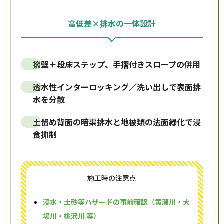
高低差×排水の一体設計
擁壁＋段床ステップ、手摺付きスロープの併用
透水性インターロッキング／洗い出しで表面排
水を分散
土留め背面の暗渠排水と地被類の法面緑化で浸
食抑制
施工時の注意点
浸水・土砂等ハザードの事前確認（黄瀬川・大
場川・桃沢川 等）