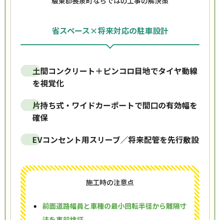
駿東郡長泉町ならではの工事の解決策
省スペース×将来対応の駐車設計
土間コンクリート＋ピンコロ目地でタイヤ動線
を視覚化
片持ち式・ワイドカーポートで間口の有効幅を
確保
EVコンセント用スリーブ／将来配管を先行敷設
施工時の注意点
前面道路幅員と車種の最小回転半径から離隔寸
法を事前検証