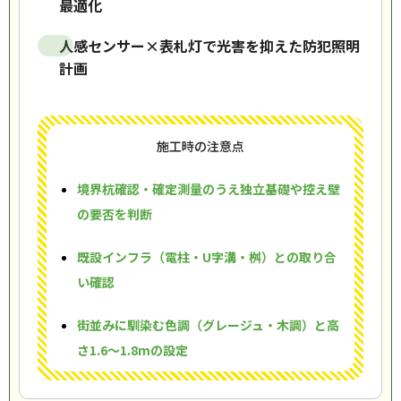
最適化
人感センサー×表札灯で光害を抑えた防犯照明
計画
施工時の注意点
境界杭確認・確定測量のうえ独立基礎や控え壁
の要否を判断
既設インフラ（電柱・U字溝・桝）との取り合
い確認
街並みに馴染む色調（グレージュ・木調）と高
さ1.6〜1.8mの設定