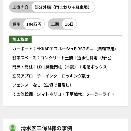
工事内容
部分外構（門まわり＋駐車場）
費用
104万円
工期
16日
施工概要
カーポート：YKKAPエフルージュFIRSTミニ（自転車用）
駐車スペース：コンクリート土間＋透水性目地（緑化）
門扉・門柱：LIXIL機能門柱（木調）＋宅配ボックス
玄関アプローチ：インターロッキング敷き
フェンス：なし（生垣で目隠し）
その他設備：シマトネリコ・下草植栽、ソーラーライト
清水区三保N様の事例