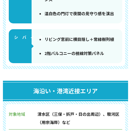
温白色の門灯で夜間の見守り感を演出
リビング窓前に横目隠し＋常緑樹列植
2階バルコニーの視線対策パネル
海沿い・港湾近接エリア
対象地域
清水区（三保・折戸・日の出周辺）、駿河区
（用宗海岸）など