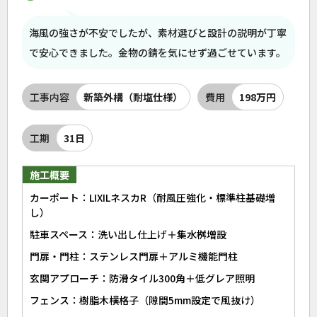
海風の強さが不安でしたが、素材選びと設計の説明が丁寧
で安心できました。金物の錆を気にせず過ごせています。
工事内容
新築外構（耐塩仕様）
費用
198万円
工期
31日
施工概要
カーポート：LIXILネスカR（耐風圧強化・標準柱基礎増
し）
駐車スペース：洗い出し仕上げ＋集水桝増設
門扉・門柱：ステンレス門扉＋アルミ機能門柱
玄関アプローチ：防滑タイル300角＋低グレア照明
フェンス：樹脂木横格子（隙間5mm設定で風抜け）