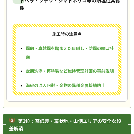
トベラ・ソテツ・シマトネリコ等の耐塩性常緑
樹
施工時の注意点
風向・卓越風を踏まえた目隠し・防風の開口計
画
定期洗浄・再塗装など維持管理計画の事前説明
海砂の混入回避・金物の異種金属接触防止
第3位：高低差・扇状地・山側エリアの安全な段
差解消