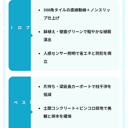
300角タイルの直線動線＋ノンスリッ
プ仕上げ
アプローチ
鉢植え・壁面グリーンで軽やかな植栽
演出
人感センサー照明で省エネと防犯を両
立
片持ち・梁延長カーポートで柱干渉を
低減
ペース
土間コンクリート＋ピンコロ目地で美
観と排水を確保