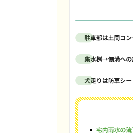
駐車部は土間コン
集水桝→側溝への
犬走りは防草シー
宅内雨水の流