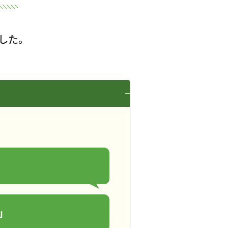
した。
」