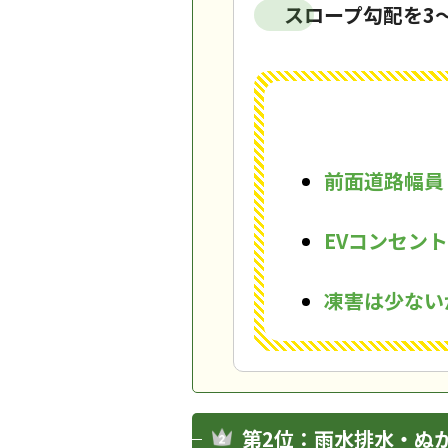
スロープ勾配を3
前面道路幅員
EVコンセン
凍害は少ない
第2位：雨水排水・ぬ