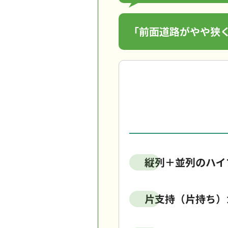
「前面道路がやや狭
縦列＋並列のハイ
片支持（片持ち）