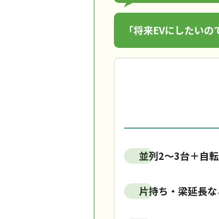
「将来EVにしたいの
並列2～3台＋自
片持ち・梁延長な