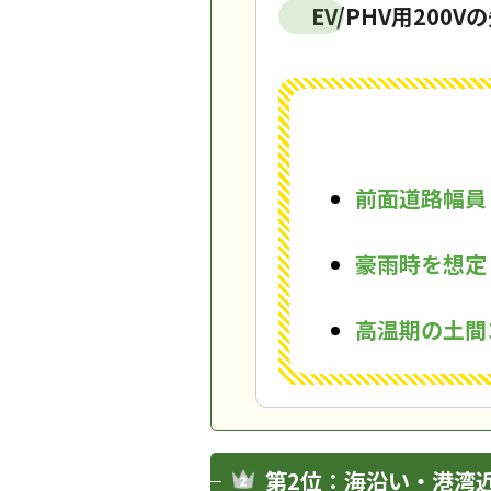
EV/PHV用20
前面道路幅員
豪雨時を想定
高温期の土間
第2位：海沿い・港湾