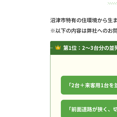
沼津市特有の住環境から生
※以下の内容は弊社へのお
第1位：2～3台分の
「2台＋来客用1台を
「前面道路が狭く、