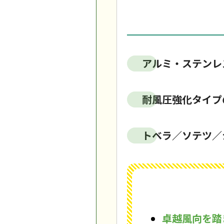
アルミ・ステンレ
耐風圧強化タイプ
トベラ／ソテツ／
卓越風向を踏