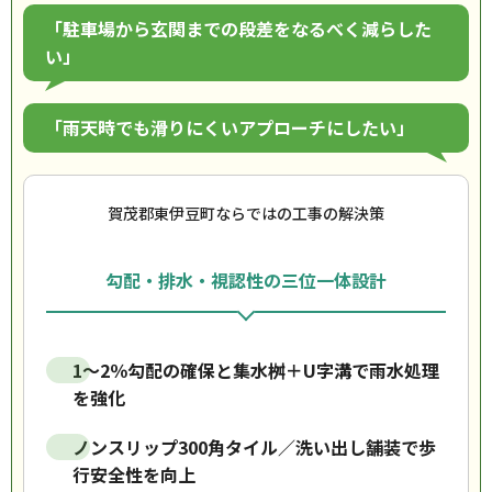
「駐車場から玄関までの段差をなるべく減らした
い」
「雨天時でも滑りにくいアプローチにしたい」
賀茂郡東伊豆町ならではの工事の解決策
勾配・排水・視認性の三位一体設計
1〜2％勾配の確保と集水桝＋U字溝で雨水処理
を強化
ノンスリップ300角タイル／洗い出し舗装で歩
行安全性を向上