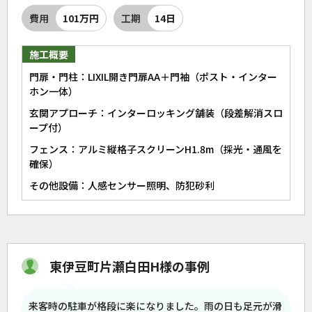
費用
101万円
工期
14日
施工概要
門扉・門柱：LIXIL開き門扉AA＋門袖（ポスト・インター
ホン一体）
玄関アプローチ：インターロッキング舗装（段差解消スロ
ープ付）
フェンス：アルミ縦格子スクリーンH1.8m（採光・通風を
確保）
その他設備：人感センサー照明、防犯砂利
東伊豆町片瀬白田H様の事例
来客時の駐車が格段に楽になりました。雨の日も足元が滑