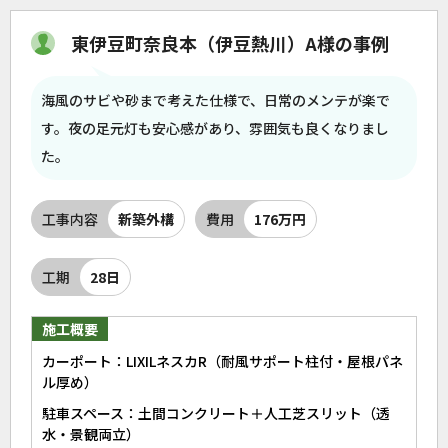
東伊豆町奈良本（伊豆熱川）A様の事例
海風のサビや砂まで考えた仕様で、日常のメンテが楽で
す。夜の足元灯も安心感があり、雰囲気も良くなりまし
た。
工事内容
新築外構
費用
176万円
工期
28日
施工概要
カーポート：LIXILネスカR（耐風サポート柱付・屋根パネ
ル厚め）
駐車スペース：土間コンクリート＋人工芝スリット（透
水・景観両立）