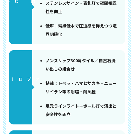
門まわり
ステンレスサイン・表札灯で夜間視認
性を向上
低塀＋常緑低木で圧迫感を抑えつつ境
界明確化
ノンスリップ300角タイル／自然石洗
い出しの組合せ
アプローチ
植栽：トベラ・ハマヒサカキ・ニュー
サイラン等の耐塩・耐風種
足元ラインライト＋ポール灯で演出と
安全性を両立