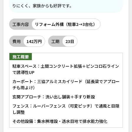
りにくく、家族からも好評です。
工事内容
リフォーム外構（駐車2→3台化）
費用
142万円
工期
23日
施工概要
駐車スペース：土間コンクリート拡張＋ピンコロ石ライン
で誘導性UP
カーポート：三協アルミスカイリード（延長梁でアプロー
チも雨よけ）
玄関アプローチ：洗い出し舗装＋手すり新設
フェンス：ルーバーフェンス（可変ピッチ）で通風と目隠
し調整
その他設備：集水桝増設・透水目地で排水能力強化