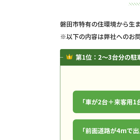
磐田市特有の住環境から生
※以下の内容は弊社へのお
第1位：2〜3台分の
「車が2台＋来客用
「前面道路が4mで