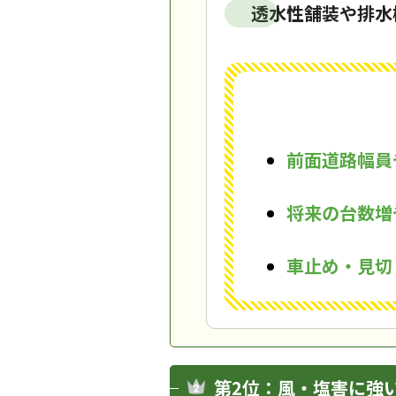
透水性舗装や排水
前面道路幅員
将来の台数増
車止め・見切
第2位：風・塩害に強