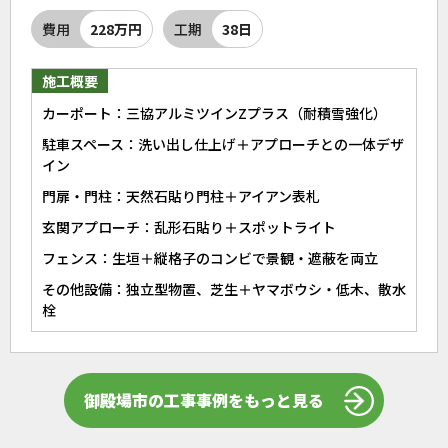
費用
228万円
工期
38日
施工概要
カーポート：三協アルミツインZプラス（耐積雪強化）
駐車スペース：洗い出し仕上げ＋アプローチとの一体デザ
イン
門扉・門柱：天然石貼り門柱＋アイアン表札
玄関アプローチ：乱形石貼り＋スポットライト
フェンス：生垣＋縦格子のコンビで景観・遮蔽を両立
その他設備：独立型物置、芝生＋ヤマボウシ・低木、散水
栓
御殿場市の工事事例をもっと見る