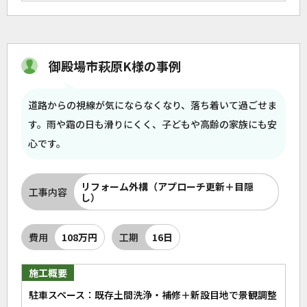
御殿場市萩原K様の事例
道路からの視線が気にならなくなり、落ち着いて過ごせま
す。雨や霜の日も滑りにくく、子どもや高齢の家族にも安
心です。
リフォーム外構（アプローチ更新＋目隠
工事内容
し）
費用
108万円
工期
16日
施工概要
駐車スペース：既存土間洗浄・補修＋新設目地で景観調整