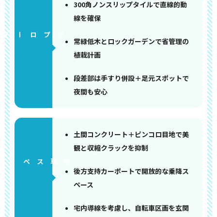
300角ノンスリップタイルで直線的動
線を確保
アプローチ
常緑低木とロックガーデンで省管理の
植栽計画
段差部は手すり併設＋足元スポットで
夜間も安心
土間コンクリート＋ピンコロ目地で美
観と収縮クラックを抑制
ペース
後方支持カーポートで開放的な乗降ス
ペース
宅内導線を考慮し、自転車区画を玄関