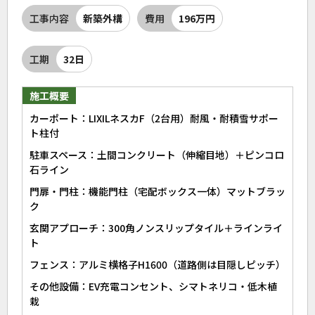
工事内容
新築外構
費用
196万円
工期
32日
施工概要
カーポート：LIXILネスカF（2台用）耐風・耐積雪サポー
ト柱付
駐車スペース：土間コンクリート（伸縮目地）＋ピンコロ
石ライン
門扉・門柱：機能門柱（宅配ボックス一体）マットブラッ
ク
玄関アプローチ：300角ノンスリップタイル＋ラインライ
ト
フェンス：アルミ横格子H1600（道路側は目隠しピッチ）
その他設備：EV充電コンセント、シマトネリコ・低木植
栽