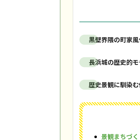
黒壁界隈の町家風
長浜城の歴史的モ
歴史景観に馴染む
景観まちづく