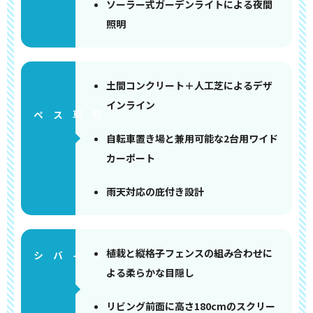
ソーラー式ガーデンライトによる夜間
照明
土間コンクリート＋人工芝によるデザ
インライン
ペース
自転車置き場と兼用可能な2台用ワイド
カーポート
雨天対応の庇付き設計
植栽と縦格子フェンスの組み合わせに
よる柔らかな目隠し
リビング前面に高さ180cmのスクリー