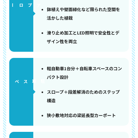
アプローチ
鉢植えや壁面緑化など限られた空間を
活かした植栽
滑り止め加工とLED照明で安全性とデ
ザイン性を両立
軽自動車1台分＋自転車スペースのコン
パクト設計
ペース
スロープ＋段差解消のためのステップ
構造
狭小敷地対応の梁延長型カーポート