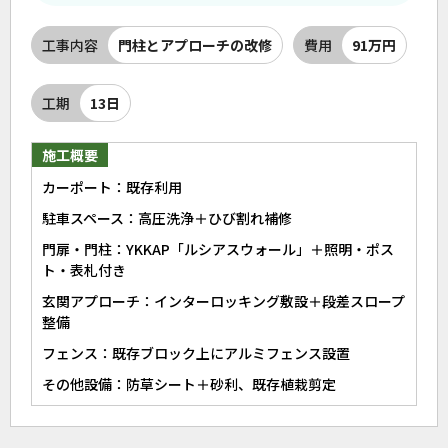
工事内容
門柱とアプローチの改修
費用
91万円
工期
13日
施工概要
カーポート：既存利用
駐車スペース：高圧洗浄＋ひび割れ補修
門扉・門柱：YKKAP「ルシアスウォール」＋照明・ポス
ト・表札付き
玄関アプローチ：インターロッキング敷設＋段差スロープ
整備
フェンス：既存ブロック上にアルミフェンス設置
その他設備：防草シート＋砂利、既存植栽剪定