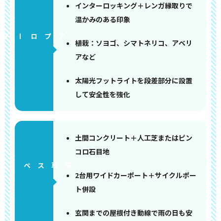
インターロッキング＋レンガ縁取りで
温かみのある印象
アプローチ
植栽：ソヨゴ、シマトネリコ、アベリ
アなど
太陽光フットライトを段差部分に設置
して安全性を強化
土間コンクリート＋人工芝またはピン
コロ石目地
ペース
2台用ワイドカーポート＋サイクルポー
ト併設
玄関までの屋根付き動線で雨の日も安