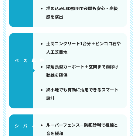
埋め込みLED照明で夜間も安心・高級
感を演出
土間コンクリート1台分＋ピンコロ石や
人工芝目地
ペース
梁延長型カーポート＋玄関まで雨除け
動線を確保
狭小地でも有効に活用できるスマート
設計
ルーバーフェンス＋防犯砂利で視線と
音を緩和