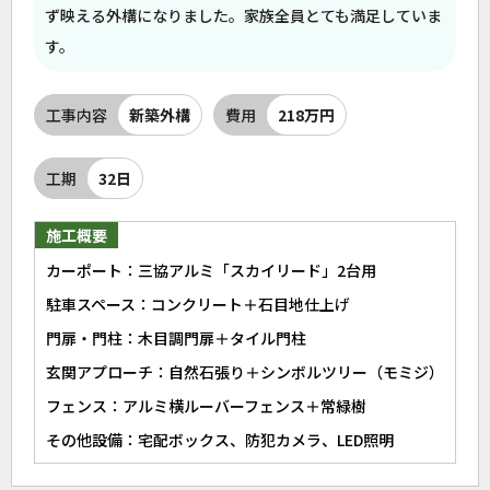
ず映える外構になりました。家族全員とても満足していま
す。
工事内容
新築外構
費用
218万円
工期
32日
施工概要
カーポート：三協アルミ「スカイリード」2台用
駐車スペース：コンクリート＋石目地仕上げ
門扉・門柱：木目調門扉＋タイル門柱
玄関アプローチ：自然石張り＋シンボルツリー（モミジ）
フェンス：アルミ横ルーバーフェンス＋常緑樹
その他設備：宅配ボックス、防犯カメラ、LED照明