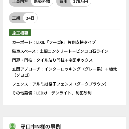
工事内容
新築外構
費用
176万円
工期
24日
施工概要
カーポート：LIXIL「フーゴR」片側支持タイプ
駐車スペース：土間コンクリート＋ピンコロ石ライン
門扉・門柱：タイル貼り門柱＋宅配ボックス
玄関アプローチ：インターロッキング（グレー系）＋植栽
（ソヨゴ）
フェンス：アルミ縦格子フェンス（ダークブラウン）
その他設備：LEDガーデンライト、防犯砂利
守口市N様の事例