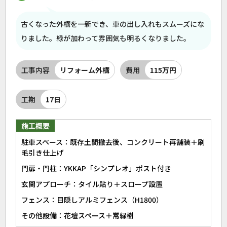
古くなった外構を一新でき、車の出し入れもスムーズにな
りました。緑が加わって雰囲気も明るくなりました。
工事内容
リフォーム外構
費用
115万円
工期
17日
施工概要
駐車スペース：既存土間撤去後、コンクリート再舗装＋刷
毛引き仕上げ
門扉・門柱：YKKAP「シンプレオ」ポスト付き
玄関アプローチ：タイル貼り＋スロープ設置
フェンス：目隠しアルミフェンス（H1800）
その他設備：花壇スペース＋常緑樹