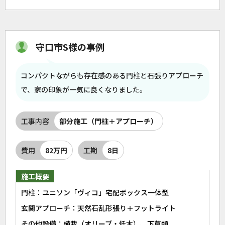
守口市S様の事例
コンパクトながらも存在感のある門柱と石張りアプローチ
で、家の印象が一気に良くなりました。
工事内容
部分施工（門柱＋アプローチ）
費用
82万円
工期
8日
施工概要
門柱：ユニソン「ヴィコ」宅配ボックス一体型
玄関アプローチ：天然石乱形張り＋フットライト
その他設備：植栽（オリーブ・低木）、下草類