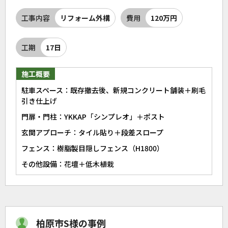
工事内容
リフォーム外構
費用
120万円
工期
17日
施工概要
駐車スペース：既存撤去後、新規コンクリート舗装＋刷毛
引き仕上げ
門扉・門柱：YKKAP「シンプレオ」＋ポスト
玄関アプローチ：タイル貼り＋段差スロープ
フェンス：樹脂製目隠しフェンス（H1800）
その他設備：花壇＋低木植栽
柏原市S様の事例