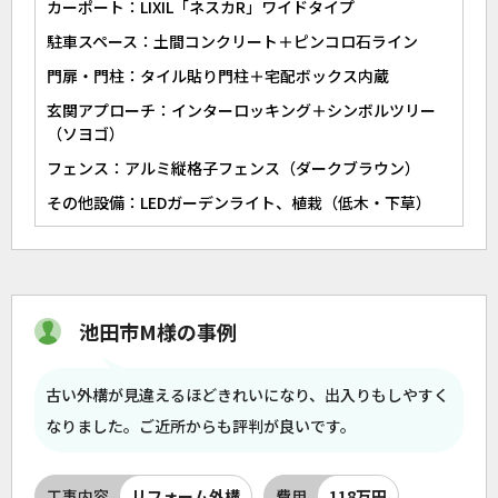
カーポート：LIXIL「ネスカR」ワイドタイプ
駐車スペース：土間コンクリート＋ピンコロ石ライン
門扉・門柱：タイル貼り門柱＋宅配ボックス内蔵
玄関アプローチ：インターロッキング＋シンボルツリー
（ソヨゴ）
フェンス：アルミ縦格子フェンス（ダークブラウン）
その他設備：LEDガーデンライト、植栽（低木・下草）
池田市M様の事例
古い外構が見違えるほどきれいになり、出入りもしやすく
なりました。ご近所からも評判が良いです。
工事内容
リフォーム外構
費用
118万円