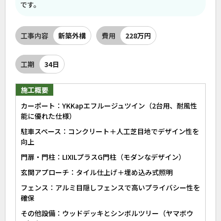
です。
工事内容
新築外構
費用
228万円
工期
34日
施工概要
カーポート：YKKapエフルージュツイン（2台用、耐風性
能に優れた仕様）
駐車スペース：コンクリート＋人工芝目地でデザイン性を
向上
門扉・門柱：LIXILプラスG門柱（モダンなデザイン）
玄関アプローチ：タイル仕上げ＋埋め込み式照明
フェンス：アルミ目隠しフェンスで高いプライバシー性を
確保
その他設備：ウッドデッキとシンボルツリー（ヤマボウ