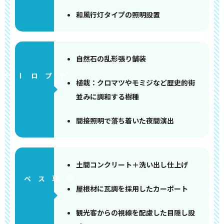
和風行灯タイプの照明設置
自然石の乱形張り舗装
アプローチ
植栽：クロマツやモミジなど歴史的街
並みに調和する樹種
間接照明で落ち着いた夜間演出
土間コンクリート＋洗い出し仕上げ
ペース
屋根材に瓦調を採用したカーポート
観光客からの視線を配慮した目隠し設