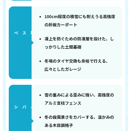
100cm程度の積雪にも耐えうる高強度
の折板カーポート
ペース
凍上を防ぐための防凍層を設けた、し
っかりした土間基礎
冬場のタイヤ交換も余裕で行える、
広々としたガレージ
雪の重みによる歪みに強い、高強度の
アルミ支柱フェンス
冬の殺風景さをカバーする、温かみの
ある木目調格子