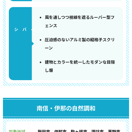
風を通しつつ視線を遮るルーバー型フ
ェンス
圧迫感のないアルミ製の縦格子スクリ
ーン
建物とカラーを統一したモダンな目隠
し塀
南信・伊那の自然調和
対象地域
飯田市、伊那市、駒ヶ根市、諏訪市、茅野市