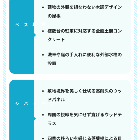
建物の外観を損なわない木調デザイン
の屋根
ペース
複数台の駐車に対応する全面土間コン
クリート
洗車や庭の手入れに便利な外部水栓の
設置
敷地境界を美しく仕切る高耐久のウッ
ドパネル
周囲の視線を気にせず寛げるウッドテ
ラス
四季の移ろいを感じる落葉樹による目