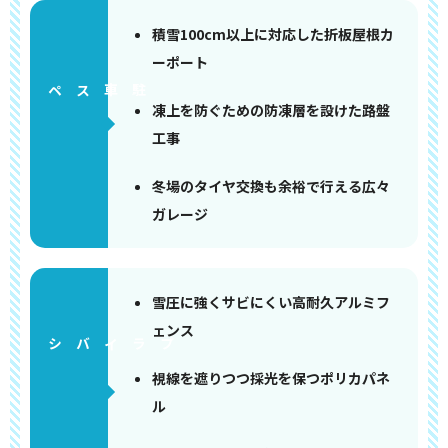
積雪100cm以上に対応した折板屋根カ
ーポート
ペース
凍上を防ぐための防凍層を設けた路盤
工事
冬場のタイヤ交換も余裕で行える広々
ガレージ
雪圧に強くサビにくい高耐久アルミフ
ェンス
視線を遮りつつ採光を保つポリカパネ
ル