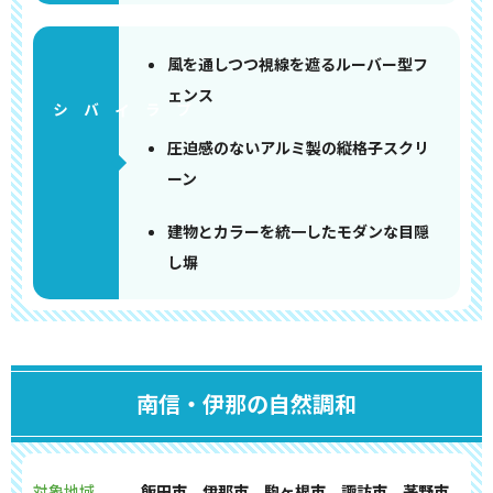
風を通しつつ視線を遮るルーバー型フ
ェンス
圧迫感のないアルミ製の縦格子スクリ
ーン
建物とカラーを統一したモダンな目隠
し塀
南信・伊那の自然調和
対象地域
飯田市、伊那市、駒ヶ根市、諏訪市、茅野市