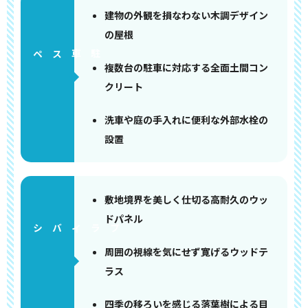
建物の外観を損なわない木調デザイン
の屋根
ペース
複数台の駐車に対応する全面土間コン
クリート
洗車や庭の手入れに便利な外部水栓の
設置
敷地境界を美しく仕切る高耐久のウッ
ドパネル
周囲の視線を気にせず寛げるウッドテ
ラス
四季の移ろいを感じる落葉樹による目