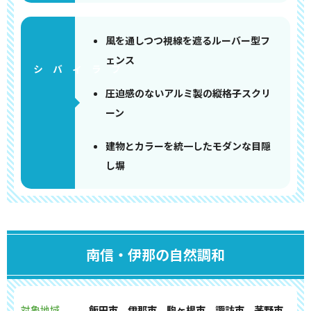
風を通しつつ視線を遮るルーバー型フ
ェンス
圧迫感のないアルミ製の縦格子スクリ
ーン
建物とカラーを統一したモダンな目隠
し塀
南信・伊那の自然調和
対象地域
飯田市、伊那市、駒ヶ根市、諏訪市、茅野市