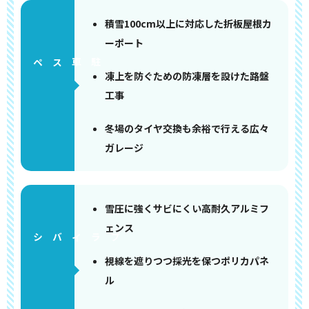
積雪100cm以上に対応した折板屋根カ
ーポート
ペース
凍上を防ぐための防凍層を設けた路盤
工事
冬場のタイヤ交換も余裕で行える広々
ガレージ
雪圧に強くサビにくい高耐久アルミフ
ェンス
視線を遮りつつ採光を保つポリカパネ
ル