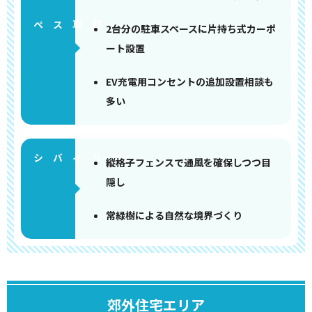
ペース
2台分の駐車スペースに片持ち式カーポ
ート設置
EV充電用コンセントの追加設置相談も
多い
縦格子フェンスで通風を確保しつつ目
隠し
常緑樹による自然な境界づくり
郊外住宅エリア