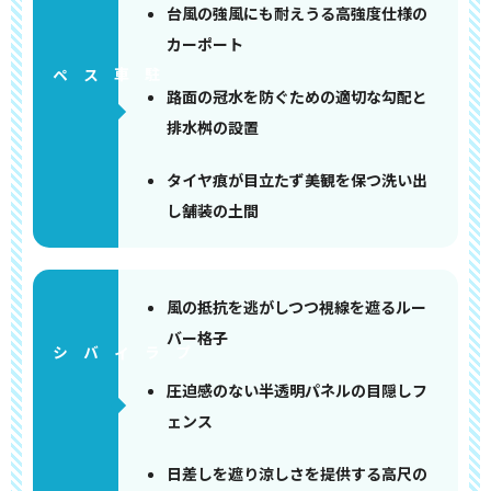
台風の強風にも耐えうる高強度仕様の
カーポート
ペース
路面の冠水を防ぐための適切な勾配と
排水桝の設置
タイヤ痕が目立たず美観を保つ洗い出
し舗装の土間
風の抵抗を逃がしつつ視線を遮るルー
バー格子
圧迫感のない半透明パネルの目隠しフ
ェンス
日差しを遮り涼しさを提供する高尺の