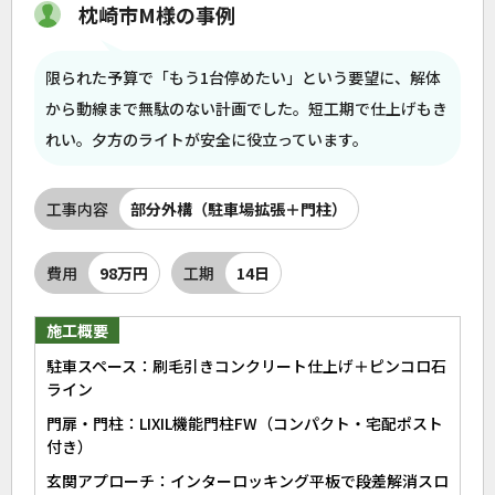
枕崎市M様の事例
限られた予算で「もう1台停めたい」という要望に、解体
から動線まで無駄のない計画でした。短工期で仕上げもき
れい。夕方のライトが安全に役立っています。
工事内容
部分外構（駐車場拡張＋門柱）
費用
98万円
工期
14日
施工概要
駐車スペース：刷毛引きコンクリート仕上げ＋ピンコロ石
ライン
門扉・門柱：LIXIL機能門柱FW（コンパクト・宅配ポスト
付き）
玄関アプローチ：インターロッキング平板で段差解消スロ