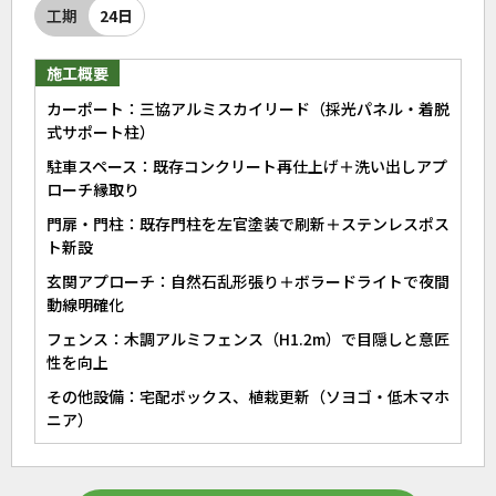
工期
24日
施工概要
カーポート：三協アルミスカイリード（採光パネル・着脱
式サポート柱）
駐車スペース：既存コンクリート再仕上げ＋洗い出しアプ
ローチ縁取り
門扉・門柱：既存門柱を左官塗装で刷新＋ステンレスポス
ト新設
玄関アプローチ：自然石乱形張り＋ボラードライトで夜間
動線明確化
フェンス：木調アルミフェンス（H1.2m）で目隠しと意匠
性を向上
その他設備：宅配ボックス、植栽更新（ソヨゴ・低木マホ
ニア）