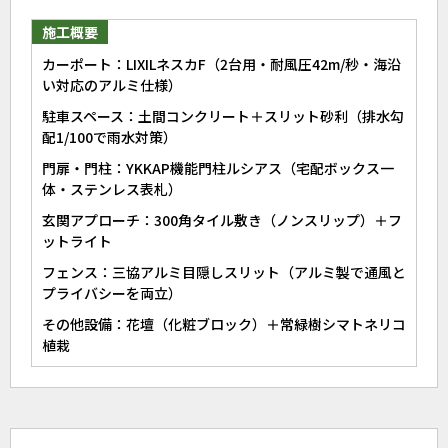
施工概要
カーポート：LIXILネスカF（2台用・耐風圧42m/秒・海沿
い対応のアルミ仕様）
駐車スペース：土間コンクリート＋スリット砂利（排水勾
配1/100で雨水対策）
門扉・門柱：YKKAP機能門柱ルシアス（宅配ボックス一
体・ステンレス表札）
玄関アプローチ：300角タイル敷き（ノンスリップ）＋フ
ットライト
フェンス：三協アルミ目隠しスリット（アルミ製で通風と
プライバシーを両立）
その他設備：花壇（化粧ブロック）＋常緑樹シマトネリコ
植栽