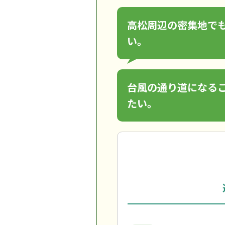
高松周辺の密集地で
い。
台風の通り道になる
たい。