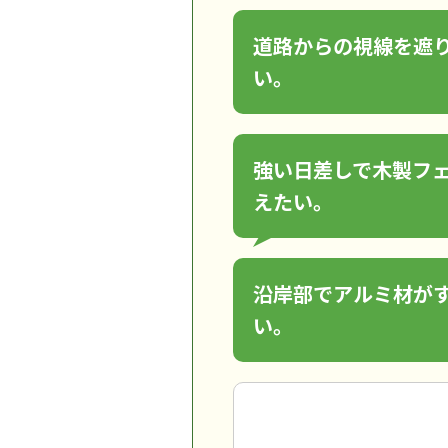
道路からの視線を遮
い。
強い日差しで木製フ
えたい。
沿岸部でアルミ材が
い。