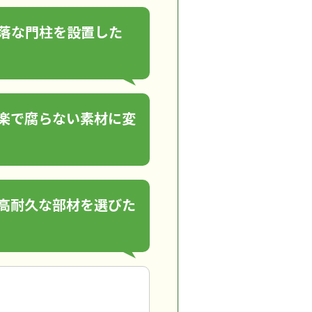
落な門柱を設置した
楽で腐らない素材に変
高耐久な部材を選びた