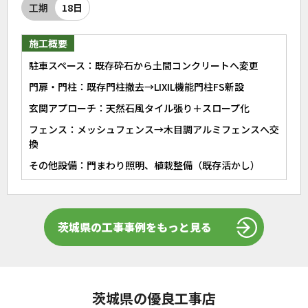
工期
18日
施工概要
駐車スペース：既存砕石から土間コンクリートへ変更
門扉・門柱：既存門柱撤去→LIXIL機能門柱FS新設
玄関アプローチ：天然石風タイル張り＋スロープ化
フェンス：メッシュフェンス→木目調アルミフェンスへ交
換
その他設備：門まわり照明、植栽整備（既存活かし）
茨城県の工事事例をもっと見る
茨城県の優良工事店