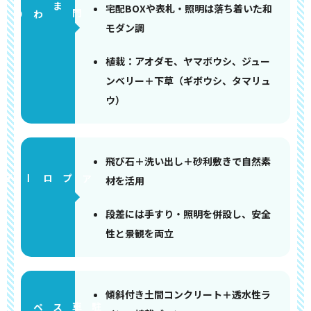
宅配BOXや表札・照明は落ち着いた和
門まわり
モダン調
植栽：アオダモ、ヤマボウシ、ジュー
ンベリー＋下草（ギボウシ、タマリュ
ウ）
飛び石＋洗い出し＋砂利敷きで自然素
アプローチ
材を活用
段差には手すり・照明を併設し、安全
性と景観を両立
傾斜付き土間コンクリート＋透水性ラ
ペース