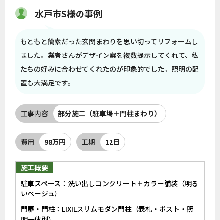
水戸市S様の事例
もともと簡素だった玄関まわりを思い切ってリフォームし
ました。業者さんがデザイン案を複数提示してくれて、私
たちの好みに合わせてくれたのが印象的でした。照明の配
置も大満足です。
工事内容
部分施工（駐車場＋門柱まわり）
費用
98万円
工期
12日
施工概要
駐車スペース：洗い出しコンクリート＋カラー舗装（明る
いベージュ）
門扉・門柱：LIXILスリムモダン門柱（表札・ポスト・照
明一体型）